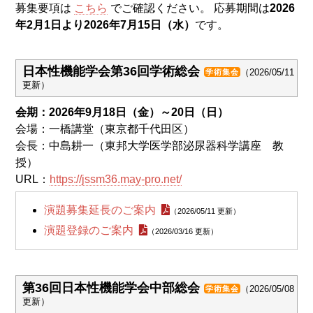
募集要項は
こちら
でご確認ください。
応募期間は
2026
年2月1日より2026年7月15日（水）
です。
日本性機能学会第36回学術総会
（2026/05/11
学術集会
更新）
会期：2026年9月18日（金）～20日（日）
会場：一橋講堂（東京都千代田区）
会長：中島耕一（東邦大学医学部泌尿器科学講座 教
授）
URL：
https://jssm36.may-pro.net/
演題募集延長のご案内
（2026/05/11 更新）
演題登録のご案内
（2026/03/16 更新）
第36回日本性機能学会中部総会
（2026/05/08
学術集会
更新）